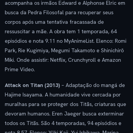
acompanha os irmãos Edward e Alphonse Elric em
busca da Pedra Filosofal para recuperar seus
corpos após uma tentativa fracassada de
ressuscitar a mãe. A obra tem 1 temporada, 64
episódios e nota 9.11 no MyAnimeList. Elenco: Romi
Park, Rie Kugimiya, Megumi Takamoto e Shinichirō
Miki. Onde assistir: Netflix, Crunchyroll e Amazon
Prime Video.
Attack on Titan (2013)
– Adaptação do mangá de
Hajime Isayama. A humanidade vive cercada por
muralhas para se proteger dos Titãs, criaturas que
devoram humanos. Eren Jaeger busca exterminar
todos os Titãs. São 4 temporadas, 94 episódios e
nota 8.57. Elenco: Yūki Kaji, Yui Ishikawa, Marina