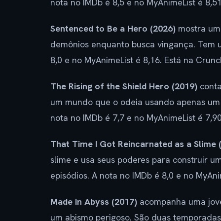
nota no IMDb é 8,5 e no MyAnimeList é 8,51
Sentenced to Be a Hero (2026)
mostra um 
demônios enquanto busca vingança. Tem u
8,0 e no MyAnimeList é 8,16. Está na Crunch
The Rising of the Shield Hero (2019)
conta
um mundo que o odeia usando apenas um e
nota no IMDb é 7,7 e no MyAnimeList é 7,90.
That Time I Got Reincarnated as a Slime 
slime e usa seus poderes para construir u
episódios. A nota no IMDb é 8,0 e no MyAnim
Made in Abyss (2017)
acompanha uma jove
um abismo perigoso. São duas temporadas e