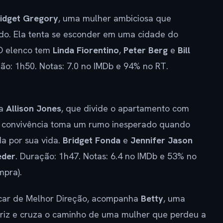
idget Gregory
, uma mulher ambiciosa que
do. Ela tenta se esconder em uma cidade do
. O elenco tem
Linda Fiorentino
,
Peter Berg
e
Bill
ção: 1h50. Notas: 7.0 no IMDb e 94% no RT.
ha
Allison Jones
, que divide o apartamento com
A convivência toma um rumo inesperado quando
a por sua vida.
Bridget Fonda
e
Jennifer Jason
eder
. Duração: 1h47. Notas: 6.4 no IMDb e 53% no
mpra).
scar de Melhor Direção, acompanha
Betty
, uma
triz e cruza o caminho de uma mulher que perdeu a