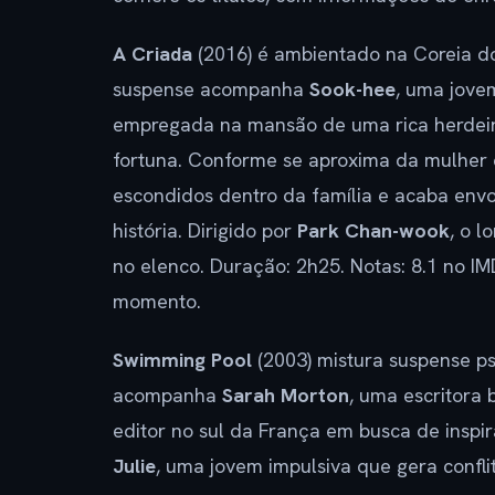
A Criada
(2016) é ambientado na Coreia d
suspense acompanha
Sook-hee
, uma jove
empregada na mansão de uma rica herdeir
fortuna. Conforme se aproxima da mulher 
escondidos dentro da família e acaba env
história. Dirigido por
Park Chan-wook
, o 
no elenco. Duração: 2h25. Notas: 8.1 no I
momento.
Swimming Pool
(2003) mistura suspense ps
acompanha
Sarah Morton
, uma escritora 
editor no sul da França em busca de inspi
Julie
, uma jovem impulsiva que gera confli