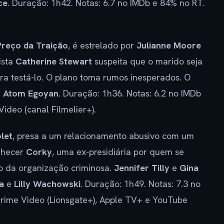
ce
. Duração: 1h42. Notas: 6.7 no IMDb e 84% no RT.
Preço da Traição
, é estrelado por
Julianne Moore
ista
Catherine Stewart
suspeita que o marido seja
ra testá-lo. O plano toma rumos inesperados. O
e
Atom Egoyan
. Duração: 1h36. Notas: 6.2 no IMDb
ideo (canal Filmelier+).
olet
, presa a um relacionamento abusivo com um
onhecer
Corky
, uma ex-presidiária por quem se
ro da organização criminosa.
Jennifer Tilly
e
Gina
a
e
Lilly Wachowski
. Duração: 1h49. Notas: 7.3 no
rime Video (Lionsgate+), Apple TV+ e YouTube