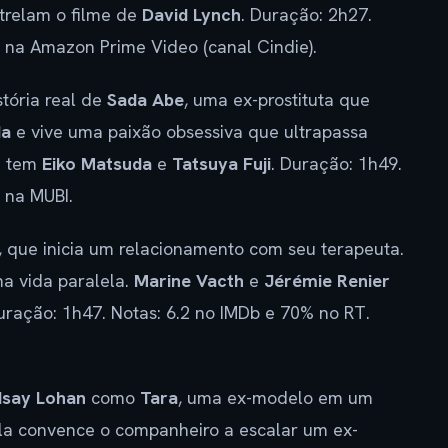
trelam o filme de
David Lynch
. Duração: 2h27.
l na Amazon Prime Video (canal Cindie).
stória real de
Sada Abe
, uma ex-prostituta que
da
e vive uma paixão obsessiva que ultrapassa
me tem
Eiko Matsuda
e
Tatsuya Fuji
. Duração: 1h49.
 na MUBI.
, que inicia um relacionamento com seu terapeuta.
a vida paralela.
Marine Vacth
e
Jérémie Renier
uração: 1h47. Notas: 6.2 no IMDb e 70% no RT.
dsay Lohan
como
Tara
, uma ex-modelo em um
la convence o companheiro a escalar um ex-