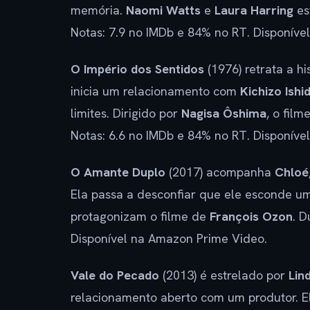
memória.
Naomi Watts
e
Laura Harring
es
Notas: 7.9 no IMDb e 84% no RT. Disponíve
O Império dos Sentidos
(1976) retrata a hi
inicia um relacionamento com
Kichizo Ishi
limites. Dirigido por
Nagisa Ôshima
, o fil
Notas: 6.6 no IMDb e 84% no RT. Disponível
O Amante Duplo
(2017) acompanha
Chloé
Ela passa a desconfiar que ele esconde um
protagonizam o filme de
François Ozon
. D
Disponível na Amazon Prime Video.
Vale do Pecado
(2013) é estrelado por
Lin
relacionamento aberto com um produtor. E