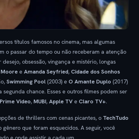
ersos títulos famosos no cinema, mas algumas
m o passar do tempo ou não receberam a atenção
desejo, obsessão, vingança e mistério, longas
e Moore
e
Amanda Seyfried
,
Cidade dos Sonhos
ão,
Swimming Pool
(2003) e
O Amante Duplo
(2017)
 segunda chance. Esses e outros filmes podem ser
Prime Video
,
MUBI
,
Apple TV
e
Claro TV+
.
ções de thrillers com cenas picantes, o
TechTudo
o gênero que foram esquecidos. A seguir, você
edo e onde assistir a cada um.