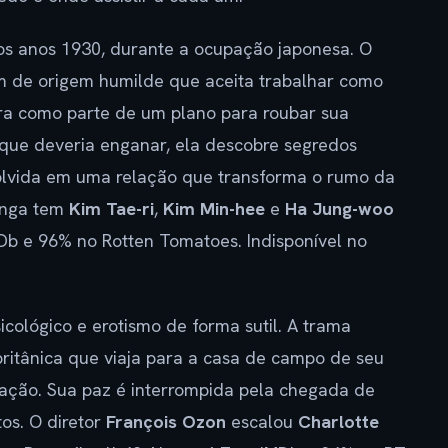
os anos 1930, durante a ocupação japonesa. O
m de origem humilde que aceita trabalhar como
a como parte de um plano para roubar sua
que deveria enganar, ela descobre segredos
olvida em uma relação que transforma o rumo da
longa tem
Kim Tae-ri
,
Kim Min-hee
e
Ha Jung-woo
MDb e 96% no Rotten Tomatoes. Indisponível no
icológico e erotismo de forma sutil. A trama
britânica que viaja para a casa de campo de seu
ração. Sua paz é interrompida pela chegada de
tos. O diretor
François Ozon
escalou
Charlotte