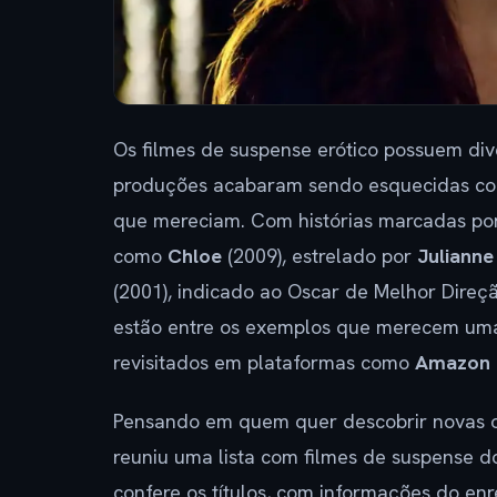
Os filmes de suspense erótico possuem div
produções acabaram sendo esquecidas co
que mereciam. Com histórias marcadas por 
como
Chloe
(2009), estrelado por
Juliann
(2001), indicado ao Oscar de Melhor Direç
estão entre os exemplos que merecem uma
revisitados em plataformas como
Amazon 
Pensando em quem quer descobrir novas op
reuniu uma lista com filmes de suspense d
confere os títulos, com informações do enr