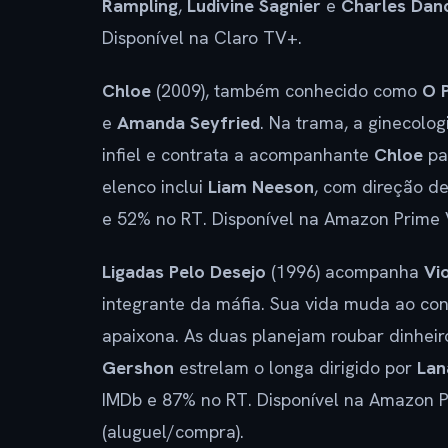
Rampling
,
Ludivine Sagnier
e
Charles Dan
Disponível na Claro TV+.
Chloe
(2009), também conhecido como
O 
e
Amanda Seyfried
. Na trama, a ginecolog
infiel e contrata a acompanhante
Chloe
pa
elenco inclui
Liam Neeson
, com direção d
e 52% no RT. Disponível na Amazon Prime V
Ligadas Pelo Desejo
(1996) acompanha
Vi
integrante da máfia. Sua vida muda ao c
apaixona. As duas planejam roubar dinhei
Gershon
estrelam o longa dirigido por
Lan
IMDb e 87% no RT. Disponível na Amazon P
(aluguel/compra).