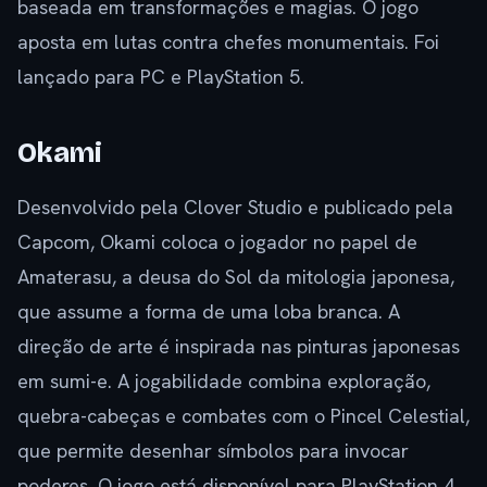
baseada em transformações e magias. O jogo
aposta em lutas contra chefes monumentais. Foi
lançado para PC e PlayStation 5.
Okami
Desenvolvido pela Clover Studio e publicado pela
Capcom, Okami coloca o jogador no papel de
Amaterasu, a deusa do Sol da mitologia japonesa,
que assume a forma de uma loba branca. A
direção de arte é inspirada nas pinturas japonesas
em sumi-e. A jogabilidade combina exploração,
quebra-cabeças e combates com o Pincel Celestial,
que permite desenhar símbolos para invocar
poderes. O jogo está disponível para PlayStation 4,