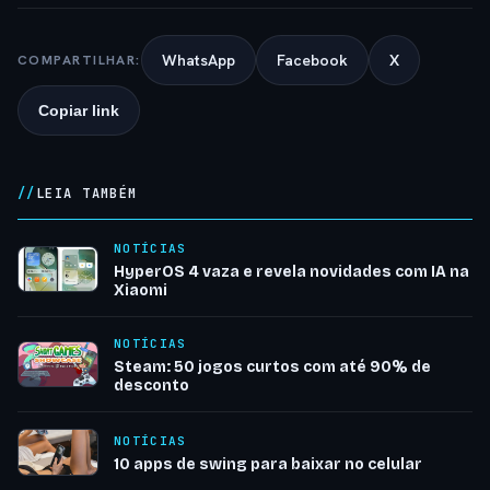
WhatsApp
Facebook
X
COMPARTILHAR:
Copiar link
LEIA TAMBÉM
NOTÍCIAS
HyperOS 4 vaza e revela novidades com IA na
Xiaomi
NOTÍCIAS
Steam: 50 jogos curtos com até 90% de
desconto
NOTÍCIAS
10 apps de swing para baixar no celular