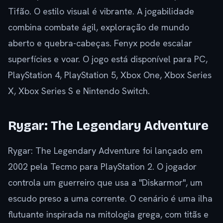
Tifão. O estilo visual é vibrante. A jogabilidade
combina combate ágil, exploração de mundo
aberto e quebra-cabeças. Fenyx pode escalar
superfícies e voar. O jogo está disponível para PC,
PlayStation 4, PlayStation 5, Xbox One, Xbox Series
X, Xbox Series S e Nintendo Switch.
Rygar: The Legendary Adventure
Rygar: The Legendary Adventure foi lançado em
2002 pela Tecmo para PlayStation 2. O jogador
controla um guerreiro que usa a "Diskarmor", um
escudo preso a uma corrente. O cenário é uma ilha
flutuante inspirada na mitologia grega, com titãs e