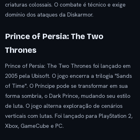
criaturas colossais. O combate é técnico e exige
domínio dos ataques da Diskarmor.
Prince of Persia: The Two
Thrones
Prince of Persia: The Two Thrones foi lançado em
2005 pela Ubisoft. O jogo encerra a trilogia "Sands
of Time". O Príncipe pode se transformar em sua
forma sombria, o Dark Prince, mudando seu estilo
de luta. O jogo alterna exploração de cenários
verticais com lutas. Foi lançado para PlayStation 2,
Xbox, GameCube e PC.