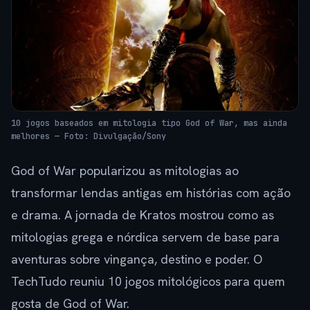
10 jogos baseados em mitologia tipo God of War, mas ainda
melhores — Foto: Divulgação/Sony
God of War popularizou as mitologias ao
transformar lendas antigas em histórias com ação
e drama. A jornada de Kratos mostrou como as
mitologias grega e nórdica servem de base para
aventuras sobre vingança, destino e poder. O
TechTudo reuniu 10 jogos mitológicos para quem
gosta de God of War.