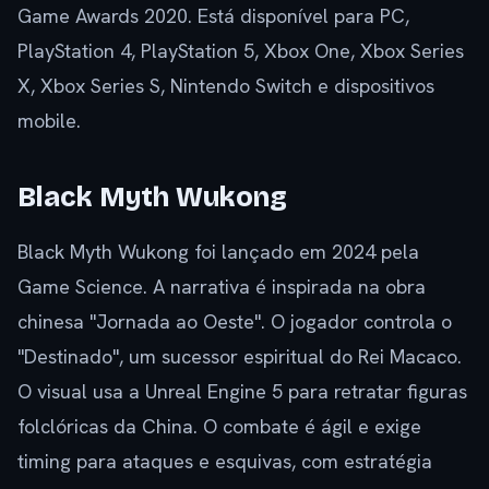
Game Awards 2020. Está disponível para PC,
PlayStation 4, PlayStation 5, Xbox One, Xbox Series
X, Xbox Series S, Nintendo Switch e dispositivos
mobile.
Black Myth Wukong
Black Myth Wukong foi lançado em 2024 pela
Game Science. A narrativa é inspirada na obra
chinesa "Jornada ao Oeste". O jogador controla o
"Destinado", um sucessor espiritual do Rei Macaco.
O visual usa a Unreal Engine 5 para retratar figuras
folclóricas da China. O combate é ágil e exige
timing para ataques e esquivas, com estratégia