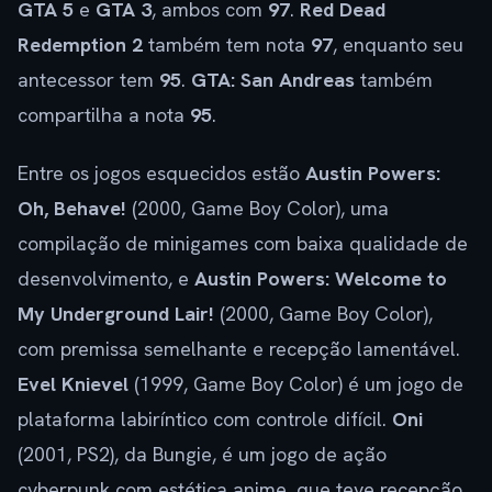
GTA 5
e
GTA 3
, ambos com
97
.
Red Dead
Redemption 2
também tem nota
97
, enquanto seu
antecessor tem
95
.
GTA: San Andreas
também
compartilha a nota
95
.
Entre os jogos esquecidos estão
Austin Powers:
Oh, Behave!
(2000, Game Boy Color), uma
compilação de minigames com baixa qualidade de
desenvolvimento, e
Austin Powers: Welcome to
My Underground Lair!
(2000, Game Boy Color),
com premissa semelhante e recepção lamentável.
Evel Knievel
(1999, Game Boy Color) é um jogo de
plataforma labiríntico com controle difícil.
Oni
(2001, PS2), da Bungie, é um jogo de ação
cyberpunk com estética anime, que teve recepção