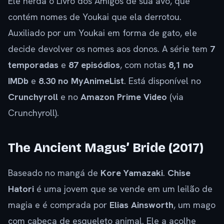
Ele herda o Livro dos Amigos de sua avó, que
contém nomes de Youkai que ela derrotou.
Auxiliado por um Youkai em forma de gato, ele
decide devolver os nomes aos donos. A série tem
7
temporadas
e
87 episódios
, com notas
8,1 no
IMDb
e
8.30 no MyAnimeList
. Está disponível no
Crunchyroll
e no
Amazon Prime Video
(via
Crunchyroll).
The Ancient Magus’ Bride (2017)
Baseado no mangá de
Kore Yamazaki
.
Chise
Hatori
é uma jovem que se vende em um leilão de
magia e é comprada por
Elias Ainsworth
, um mago
com cabeça de esqueleto animal. Ele a acolhe