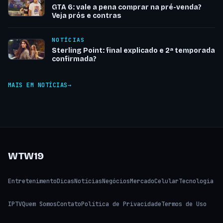
GTA 6: vale a pena comprar na pré-venda?
Veja prós e contras
NOTÍCIAS
Sterling Point: final explicado e 2ª temporada
confirmada?
MAIS EM NOTÍCIAS
WTW19
Entretenimento
Dicas
Notícias
Negócios
Mercado
Celular
Tecnologia
IPTV
Quem Somos
Contato
Política de Privacidade
Termos de Uso