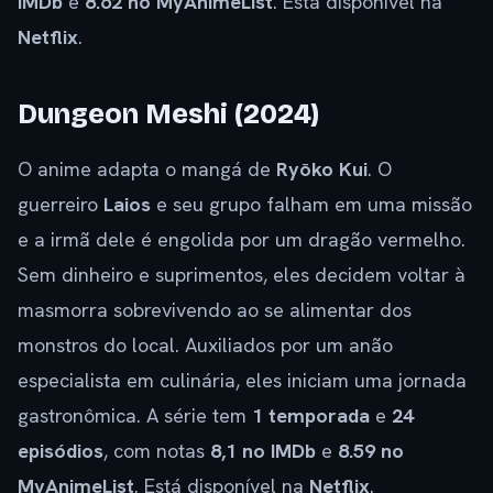
IMDb
e
8.62 no MyAnimeList
. Está disponível na
Netflix
.
Dungeon Meshi (2024)
O anime adapta o mangá de
Ryōko Kui
. O
guerreiro
Laios
e seu grupo falham em uma missão
e a irmã dele é engolida por um dragão vermelho.
Sem dinheiro e suprimentos, eles decidem voltar à
masmorra sobrevivendo ao se alimentar dos
monstros do local. Auxiliados por um anão
especialista em culinária, eles iniciam uma jornada
gastronômica. A série tem
1 temporada
e
24
episódios
, com notas
8,1 no IMDb
e
8.59 no
MyAnimeList
. Está disponível na
Netflix
.