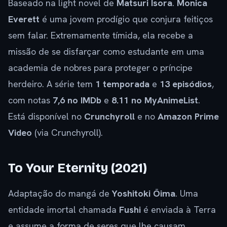
Baseado na light novel de
Matsuri Isora
.
Monica
Everett
é uma jovem prodígio que conjura feitiços
sem falar. Extremamente tímida, ela recebe a
missão de se disfarçar como estudante em uma
academia de nobres para proteger o príncipe
herdeiro. A série tem
1 temporada
e
13 episódios
,
com notas
7,6 no IMDb
e
8.11 no MyAnimeList
.
Está disponível no
Crunchyroll
e no
Amazon Prime
Video
(via Crunchyroll).
To Your Eternity (2021)
Adaptação do mangá de
Yoshitoki Ōima
. Uma
entidade imortal chamada
Fushi
é enviada à Terra
e assume a forma de seres que lhe causam