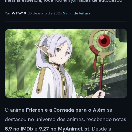
mesma essência, focando em jornadas de autodesco
Por WTW19
·
30 de maio de 2026
·
5 min de leitura
O anime
Frieren e a Jornada para o Além
se
destacou no universo dos animes, recebendo notas
8,9 no IMDb
e
9.27 no MyAnimeList
. Desde a